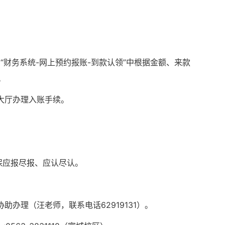
“财务
系统
-网上预约报账-到款认领”中根据金额、来款
。
大厅办理入账手续。
保应报尽报、应认尽认。
办理（汪老师，联系电话62919131）。