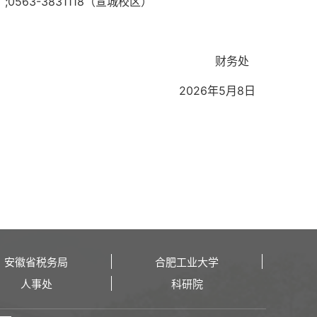
;
0563-3831118（宣城校区）
财务处
2026年5月
8
日
安徽省税务局
合肥工业大学
人事处
科研院