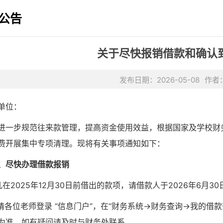
公告
关于尽快报销借款和确认
发布日期：2026-05-08
作者
单位：
进一步规范往来款管理，提高资金使用效益，根据国家及学校财
费开展集中专项清理。现将有关事项通知如下：
、尽快办理借款报销
.凡在2025年12月3
0
日前借出的款项，请借款人于
2026年
6
月
30
.请各位老师登录 “信息门户”，在“财务
系统
→财务查询→我的借款
为准，如有疑问请及时与财务处联系。