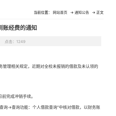
当前位置：
网站首页
->
通知公告
-> 正文
到账经费的通知
：
点击：
1249
务管理相关规定，
近期
对全校未报销的借款及未认领的
日前完成
冲销
手续。
查询→查询功能：个人借款查询”中核对借款，以财务账