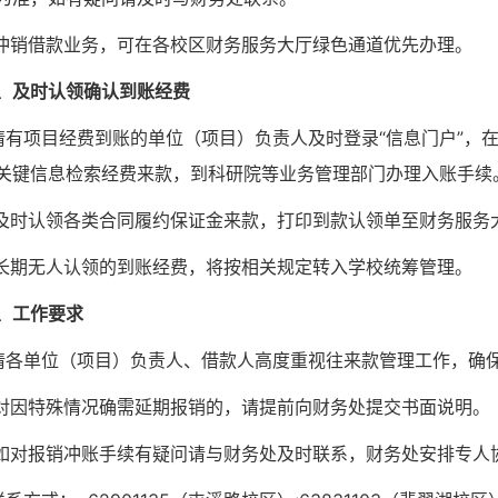
.冲销借款业务，可在各校区财务
服务
大厅绿色通道优先办理。
、及时认领确认到账经费
.请有项目经费到账的单位（项目）负责人及时登录
“信息门户”，在
关键信息检索
经费来款，到科研院等业务管理部门办理入账手续
.及时认领各
类合同履约保证金
来款，打印到款认领单至财务服务
.长期无人认领的到账经费，将按相关规定转入学校统筹管理。
、工作要求
.请各单位（项目）负责人
、
借款人
高度重视
往来款
管理工作
，
确
.对因特殊情况确需延期报销的，请提前向财务处提交书面说明。
.如对报销冲账手续有疑问请与财务处及时联系，财务处安排专人协助