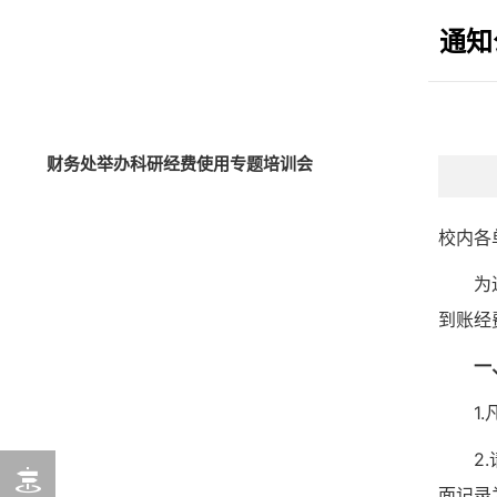
通知
财务处举办科研经费使用专题培训会
校内各
为
到账经
一
1
2
面记录